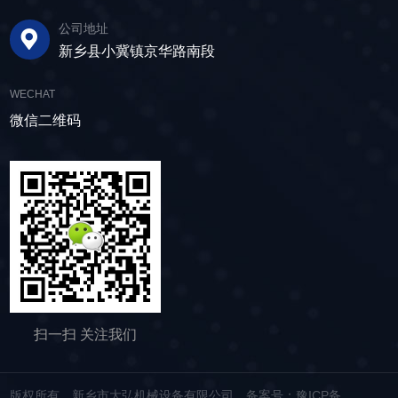
锻 容易得到很好的尺寸精度和表面光洁度。只要
公司地址
控制好温度和润滑冷却，700℃以下的温锻也可
新乡县小冀镇京华路南段
以获得很好的精度。热锻时，由于变形能和变形
阻力都很小，可以锻 造形状复杂的大锻件。要得
WECHAT
到高尺寸精度的锻件，可在900-1000℃温度域内
微信二维码
用热锻加工。另外，要注意改善热锻的工作环
境。锻模寿命(热锻2-5千个， 温锻1-2万个，冷
锻2-5万个)与其它温度域的锻造相比是较短的，
但它的自由度大，成本低。坯料在冷锻时要产生
变形和加工硬化，使锻模承受高的荷载，因此，
需要使用高强度的锻模和采用防止磨损和粘结的
硬质润滑膜处理方法。另外，为防止 坯料裂纹，
需要时进行中间退火以保证需要的变形能力。为
保持良好的润滑状态，不锈钢封头可对坯料进行
磷化处理。在用棒料和盘条进行连续加工时，目
扫一扫 关注我们
前对断面 还不能作润滑处理，正在研究使用磷化
润滑方法的可能。根据坯料的移动方式，锻造可
分为自由锻、镦粗、挤压、模锻、闭式模锻、闭
版权所有 新乡市大弘机械设备有限公司
备案号：豫ICP备