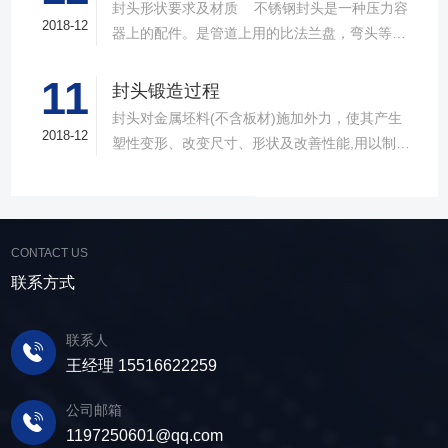
封头形状要求及材质 不锈钢封头是一种压力容
管道的产品，作用和其他的封头一样，比较大的
2018-12
器上的配件。是管道上用的比法兰盘，弯头等产
区别就是材质上的不同。目前不锈钢封头主要由
品要少得多。因为到了管路的末端了，才用封头
不锈钢、合金钢、碳钢等材料制作而成。可以适
11
的， 封头制造商的作用与盲板是有异曲同工之效
封头锻造过程
用于液体、蒸汽还有气体的介质。在形状上，不
的。全是到了头了，把管道给封起来，所不同的
封头对金属坯料(不含板材)施加外力，使其产生
锈钢封头也能分为很多类型，常见的有球形、碟
是封头焊上之后就不能拆下来了。而盲板是可以
2018-12
塑性变形、改变尺寸、形状及改善性能,用以制造
形、椭圆形、锥壳、球冠型、平盖等几种，这部
拆卸的。一般用盲板的地方是为了方便清理管道
机械零件、工件、工具或毛坯的成形加工方法。
分和其他材质的封头也是基本类似的。在产品特
中的杂质的。封头供应商的材质有碳钢的，不锈
锻造的种类和特点当温度超过300-400℃(钢的蓝
点上，不锈钢封头因为采用的不锈钢材质，因此
钢的合金钢的。在法兰行业上此类产品一般比法
脆区)，达到700-800℃时，变形阻力将急剧减
耐酸、耐碱与耐高温性能尤为突出，此外其制作
兰盘的价格低一些。 封头必须用全样板检查形
小，变形能也得到很大改善。根据在不同的温度
精良，表面更加光滑，外形也更美观，整体性能
CONTACT US
状。 封头形状公差：外凸不大于1.25%Di，内凹
区域进行的 锻造，针对锻件质量和锻造工艺要求
强度更高，是目前的主要封头产品类型。目前不
联系方式
不大于0.625%Di。 过渡段内半径不得小于图样
的不同，可分为冷锻、温锻、热锻三个成型温度
锈钢封头主要运用于各种容器设备中，诸如储
规定值。 过渡段：降低球面与筒体连接的峰值应
区域。原本这种温度区域的划分并无严格的界
罐、锅炉、反应釜还有分离设备等都能见到它的
力 直边：封头制造商避免过渡段峰值应力与筒体
联系人
限，一般地讲，在有再结晶的温度 区域的锻造叫
身影，可以说是应用非常广发的一种封头类型
组对的焊接应力叠加
王经理 15516622259
热锻，不加热在室温下的锻造叫冷锻。在低温锻
了。
造时，锻件的尺寸变化很小。不锈钢封头在
公司邮箱
700℃以下锻造，氧化皮形成少，而且表面无脱
1197250601@qq.com
碳现象。因此，只要变形能在成形能范围内，冷