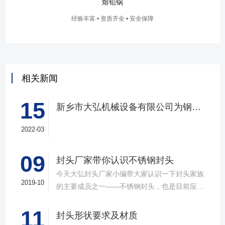
熔铅锅
经验丰富 • 资质齐全 • 安全保障
相关新闻
15
新乡市大弘机械设备有限公司为钢厂定制大型封头
2022-03
09
​封头厂家带你认识不锈钢封头
今天大弘封头厂家小编带大家认识一下封头家族
2019-10
的主要成员之一——不锈钢封头，也是目前应用
非常广泛的一种风头类型，性能有点也是非常的
11
突出。接下来我们就一起来了解下不锈钢封头
封头形状要求及材质
吧。不锈钢封头顾名思义主要是用来封堵不锈钢