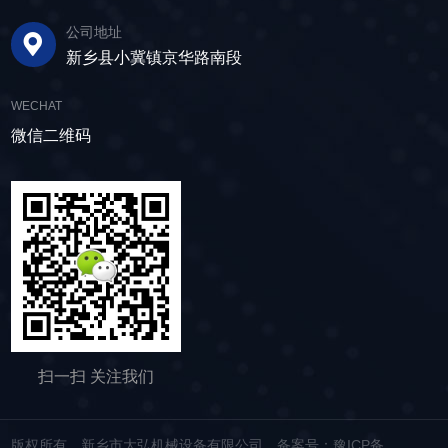
锻 容易得到很好的尺寸精度和表面光洁度。只要
公司地址
控制好温度和润滑冷却，700℃以下的温锻也可
新乡县小冀镇京华路南段
以获得很好的精度。热锻时，由于变形能和变形
阻力都很小，可以锻 造形状复杂的大锻件。要得
WECHAT
到高尺寸精度的锻件，可在900-1000℃温度域内
微信二维码
用热锻加工。另外，要注意改善热锻的工作环
境。锻模寿命(热锻2-5千个， 温锻1-2万个，冷
锻2-5万个)与其它温度域的锻造相比是较短的，
但它的自由度大，成本低。坯料在冷锻时要产生
变形和加工硬化，使锻模承受高的荷载，因此，
需要使用高强度的锻模和采用防止磨损和粘结的
硬质润滑膜处理方法。另外，为防止 坯料裂纹，
需要时进行中间退火以保证需要的变形能力。为
保持良好的润滑状态，不锈钢封头可对坯料进行
磷化处理。在用棒料和盘条进行连续加工时，目
扫一扫 关注我们
前对断面 还不能作润滑处理，正在研究使用磷化
润滑方法的可能。根据坯料的移动方式，锻造可
分为自由锻、镦粗、挤压、模锻、闭式模锻、闭
版权所有 新乡市大弘机械设备有限公司
备案号：豫ICP备