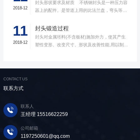
封头形状要求及材质 不锈钢封头是一种压力容
管道的产品，作用和其他的封头一样，比较大的
2018-12
器上的配件。是管道上用的比法兰盘，弯头等产
区别就是材质上的不同。目前不锈钢封头主要由
品要少得多。因为到了管路的末端了，才用封头
不锈钢、合金钢、碳钢等材料制作而成。可以适
11
的， 封头制造商的作用与盲板是有异曲同工之效
封头锻造过程
用于液体、蒸汽还有气体的介质。在形状上，不
的。全是到了头了，把管道给封起来，所不同的
封头对金属坯料(不含板材)施加外力，使其产生
锈钢封头也能分为很多类型，常见的有球形、碟
是封头焊上之后就不能拆下来了。而盲板是可以
2018-12
塑性变形、改变尺寸、形状及改善性能,用以制造
形、椭圆形、锥壳、球冠型、平盖等几种，这部
拆卸的。一般用盲板的地方是为了方便清理管道
机械零件、工件、工具或毛坯的成形加工方法。
分和其他材质的封头也是基本类似的。在产品特
中的杂质的。封头供应商的材质有碳钢的，不锈
锻造的种类和特点当温度超过300-400℃(钢的蓝
点上，不锈钢封头因为采用的不锈钢材质，因此
钢的合金钢的。在法兰行业上此类产品一般比法
脆区)，达到700-800℃时，变形阻力将急剧减
耐酸、耐碱与耐高温性能尤为突出，此外其制作
兰盘的价格低一些。 封头必须用全样板检查形
小，变形能也得到很大改善。根据在不同的温度
精良，表面更加光滑，外形也更美观，整体性能
CONTACT US
状。 封头形状公差：外凸不大于1.25%Di，内凹
区域进行的 锻造，针对锻件质量和锻造工艺要求
强度更高，是目前的主要封头产品类型。目前不
联系方式
不大于0.625%Di。 过渡段内半径不得小于图样
的不同，可分为冷锻、温锻、热锻三个成型温度
锈钢封头主要运用于各种容器设备中，诸如储
规定值。 过渡段：降低球面与筒体连接的峰值应
区域。原本这种温度区域的划分并无严格的界
罐、锅炉、反应釜还有分离设备等都能见到它的
力 直边：封头制造商避免过渡段峰值应力与筒体
联系人
限，一般地讲，在有再结晶的温度 区域的锻造叫
身影，可以说是应用非常广发的一种封头类型
组对的焊接应力叠加
王经理 15516622259
热锻，不加热在室温下的锻造叫冷锻。在低温锻
了。
造时，锻件的尺寸变化很小。不锈钢封头在
公司邮箱
700℃以下锻造，氧化皮形成少，而且表面无脱
1197250601@qq.com
碳现象。因此，只要变形能在成形能范围内，冷