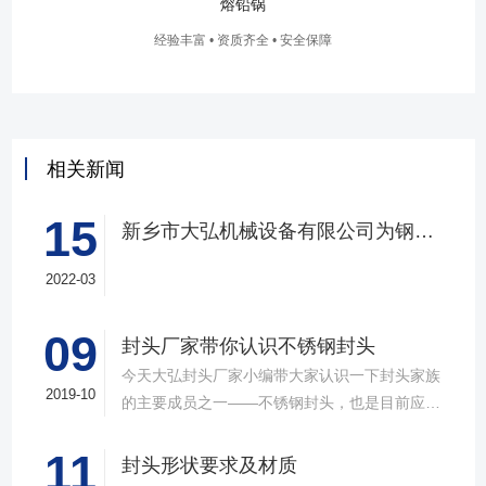
熔铅锅
熔
 资质齐全 • 安全保障
经验丰富 • 资质
相关新闻
15
新乡市大弘机械设备有限公司为钢厂定制大型封头
2022-03
09
​封头厂家带你认识不锈钢封头
今天大弘封头厂家小编带大家认识一下封头家族
2019-10
的主要成员之一——不锈钢封头，也是目前应用
非常广泛的一种风头类型，性能有点也是非常的
11
突出。接下来我们就一起来了解下不锈钢封头
封头形状要求及材质
吧。不锈钢封头顾名思义主要是用来封堵不锈钢