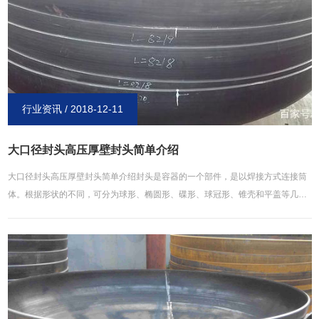
行业资讯 / 2018-12-11
大口径封头高压厚壁封头简单介绍
大口径封头高压厚壁封头简单介绍封头是容器的一个部件，是以焊接方式连接筒
体。根据形状的不同，可分为球形、椭圆形、碟形、球冠形、锥壳和平盖等几
种，其中球形 、椭圆形、碟形、球冠型封头又统称为凸形封头。咨询热线：
15030722998大口径封头在焊接上分为对焊封头，承插焊封头。用于各种容器设
备，如储罐、换热器、塔、反应釜、锅炉和分离设备等。材质有碳钢、不锈钢、
合金钢、铝、钛、铜、镍及镍合金等。大口径封头：15030722998高压封头也称
为堵头、盖头、管子盖、闷头,装在管端外螺纹上以盖堵管子的管件。用来封闭管
路，作用与管堵相同，封头可直接旋在管子上，不用其他管件。一般用于管子未