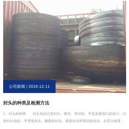
锈钢封头主要由不锈钢、合金钢、碳钢等材料制作而成。可以适用于液体、蒸汽
还有气体的介质。在形状上，不锈钢封头也能分为很多类型，常见的有球形、碟
形、椭圆形、锥壳、球冠型、平盖等几种，这部分和其他材质的封头也是基本类
似的。在产品特点上，不锈钢封头因为采用的不锈钢材质，因此耐酸、耐碱与耐
高温性能尤为突出，此外其制作精良，表面更加光滑，外形也更美观，整体性能
强度更高，是目前的主要封头产品类型。目前不锈钢封头主要运用于各种容器设
备中，诸如储罐、锅炉、反应釜还有分离设备等都能见到它的身影，可以说是应
用非常广发的一种封头类型了。
公司新闻 / 2018-12-11
封头的种类及检测方法
1、封头的种类 封头包括凸形封头、锥壳、变径段、平盖及紧缩口的设计。凸
形封头包括：半球形封头、椭圆形封头、碟形封头和球冠形封头。从受力角度看
凸形封头中从半球形封头逐渐不好，但从制造难度上看，逐渐好制造。2、封头的