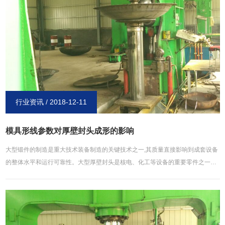
头旋边、不锈钢大小头旋边、平底、半球形 旋边、球形封头等。规格：厚度：随
圆形封头组织应力的大小与工件在马氏体相变区的冷却速度,形状，材料的化学成
分等因素有关。不锈钢封头组织应力变化的*终结果是表层受拉应力,心部受压应
力,恰好与热应力相反。实践证明,任何工件在热处理过程中,只要有相变,热应力和
组织应力都会发生。只不过热应力在组织转变以前就已经产生了不锈钢封头，而
组织应力则是在组织转变过程中产生的,在整个冷却过程中,热应力与组织应力综合
作用的结果,就是工件中实际存在的应力。 大口径旋压封头生产厂家主营产品：
各种材质和标准的油罐封头，大口径封头，旋压封头，压力罐封头，球冠形封
行业资讯 / 2018-12-11
头，压力容器封头，储罐封头，粉尘罐封头，气罐封头，锅炉封头，椭圆封头，
椭圆形封头，蝶形封头，碟形封头，冲压封头，薄壁封头，小口径封头，并可根
模具形线参数对厚壁封头成形的影响
据客户要求定做各非标封头管帽。封头厂自成立以，凭借多年的生产技术、和以
大型锻件的制造是重大技术装备制造的关键技术之一,其质量直接影响到成套设备
质量求生存、以信誉求发展的原则，得到了广大客户的认可。产品遍布全国各地
的整体水平和运行可靠性。大型厚壁封头是核电、化工等设备的重要零件之一、
深受客户好评。 椭圆封头质量控制上遵循一系列的步骤。此步骤为：进料-理
是压力容器的主要承压部件,不仅其尺寸大,而且形状也越来越复杂。如CAP1400
化-下料-热锻成型-热处理-检验-金加工-成品检验-标识-成品检验-标识-包装打字-
椭圆形封头就是其中的典型,这种封头外径6米多,平面展开尺寸达8米多,其整锻成
发运。国标封头是石油化工、原子能到食品制多行业压力容器设备中不可缺少的
型对大型锻造装备和工艺都带来了更高的要求。它具有技术条件要求高、制造工
重要部件。用途：水、饮料、啤酒、食品、石油化工、核电、机械、化肥、造
艺难度大、工序复杂及生产周期长等特点。长期以来,尽管众多学者对封头成型做
船、防水处理、管道等包装：木箱、纸箱服务：提供技术咨询、指导安装等用
了大量研究,但还没有科学地给出成形过程中的规律。本文采用塑性加工有限元数