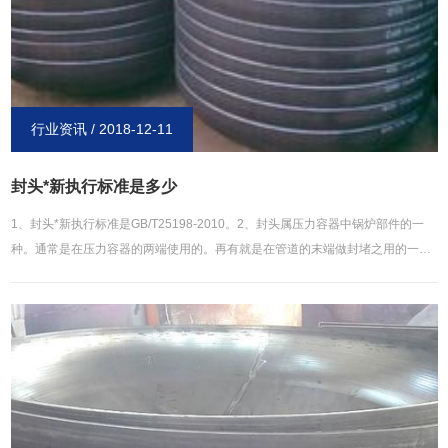
行业资讯 / 2018-12-11
封头*新执行标准是多少
1、封头*新执行标准是GB/T25198-2010。2、封头属压力容器中锅炉部件的一
种。通常是在压力容器的两端使用的。再有就是在管道的末端做封堵之用的一种
焊接管件产品。有很多种的形式。封头是容器的一个部件，是以焊接方式连接筒
体。（如下图）根据几何形状的不同，可分为球形、椭圆形、碟形、球冠形、锥
壳和平盖等几种，其中球形 、椭圆形、碟形、球冠型封头又统称为凸形封头。在
焊接上分为对焊封头，承插焊封头。用于各种容器设备，如储罐、换热器、塔、
反应釜、锅炉和分离设备等。材质有碳钢（A3、20#、Q235、Q345B、16Mn
等）、不锈钢（304、321、304L、316、316L等）、合金钢（15Mo3
15CrMoV 35CrMoV 45CrMo ）、铝、钛、铜、镍及镍合金等。