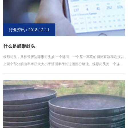
行业资讯 / 2018-12-11
什么是蝶形封头
蝶形封头，又称带折边球形封头,由一个球面、一个某一高度的圆筒直边和连接以
上两个部分的曲率半径大大小于球面半径的过渡部分组成。蝶形封头为一个连续
曲面，在三部分连接处,牌技技巧，经线曲率半径有突变，与椭圆形封头相比，应
力分布不如其均匀,牌技解密，但加工较之容易。相关搜索：封头，不锈钢封头，
椭圆封头，碳钢封头，蝶形封头。