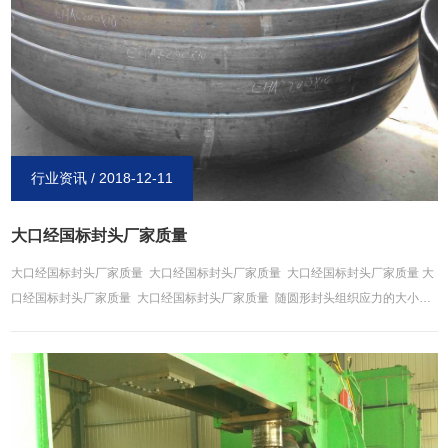
端取样口处，取样完成后，要拧上封头，其二是在特殊情况下，拧掉封头后，可
以丝口接上管子，临时连续取料或抽料。用封头一般在压力较低的情况下，便于
拆卸检修，高中压情况下一般不用管帽。 封头包括凸形封头、锥壳、变径段、平
盖及紧缩口的设计。高压封头15030722998封头是压力容器上的端盖，是压力容
器的一个主要承压部件。所起的作用是密封作用。一是做成了罐形压力容器的上
下底，二是管道到头了，不准备再向前延伸了，那就用一个封头在把管子用焊接
的形式密封住。厚壁封头和封头的作用差不多的的产品有盲板和管帽，不过那两
种产品是可以拆卸的。而封头焊好了之后是不可以再拆卸的。 与之配套的管件有
行业资讯 / 2018-12-11
压力容器、管道、等产品。
大口经国标封头厂家质量
大口经国标封头厂家质量 大口经国标封头厂家质量 大口经国标封头厂家质量 大
口经国标封头厂家质量 大口经国标封头厂家质量 随圆形封头组织应力的大小与
工件在马氏体相变区的冷却速度,形状，材料的化学成分等因素有关。不锈钢封头
组织应力变化的终结果是表层受拉应力,心部受压应力,恰好与热应力相反。实践证
明,任何工件在热处理过程中,只要有相变,热应力和组织应力都会发生。只不过热
应力在组织转变以前就已经产生了不锈钢封头，而组织应力则是在组织转变过程
中产生的,在整个冷却过程中,热应力与组织应力综合作用的 碳钢封头的其他
叫法：碳钢无直边封头、桶体旋边、椭圆封头、碟形封头、浅形封头、各种大小