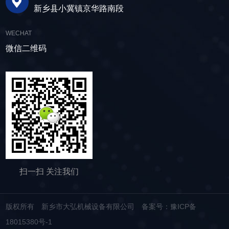
新乡县小冀镇京华路南段
工 序或几道工序就可能完成复杂锻件的精加工。由于没有飞边，锻件的受力面积
就减少，所需要的荷载也减少。但是，应注意不能使坯料完全受到***，为此要严
WECHAT
格控 制坯料的体积，控制锻模的相对位置和对锻件进行测量，努力减少锻模的磨
微信二维码
损。根据锻模的运动方式，锻造又可分为摆辗、摆旋锻、辊锻、楔横轧、不锈钢
封头辗环和斜轧等方式。摆辗、摆旋锻和辗环也可用精锻加工。为了提高材料 的
利用率，辊锻和横轧可用作细长材料的前道工序加工。与自由锻一样的旋转锻造
也是局部成形的，它的优点是与锻件尺寸相比，锻造力较小情况下也可实现形
成。 包括自由锻在内的这种锻造方式，加工时材料从模具面附近向自由表面扩
展，因此，很难保证精度，所以，将锻模的运动方向和旋锻工序用计算机控制，
就可用较低 的锻造力获得形状复杂、精度高的产品。例如生产品种多、尺寸大的
汽轮机叶片等锻件。锻造设备的模具运动与自由度是不一致的，根据下死点变形
***特点，锻造设备可分为下述四种形式：***锻造力形式：油压直接驱动滑块的油
压机。 准冲程***方式：油压驱动曲柄连杆机构的油压机。 冲程***方
扫一扫 关注我们
式：曲柄、连杆和楔机构驱动滑块的机械式压力机。能量***方式：利用螺旋机构
的螺旋和磨擦压力机。为了获得高的精度应注意防止下死点处过载，控制速度和
模具位置。因为这些都会对锻件公差、形状精度和锻模寿命有影响。另外，为了
版权所有 新乡市大弘机械设备有限公司
备案号：豫ICP备
保持精度，还应注意调整滑块导轨间隙、保证刚度，调整下死点和利用补助传动
18015380号-1