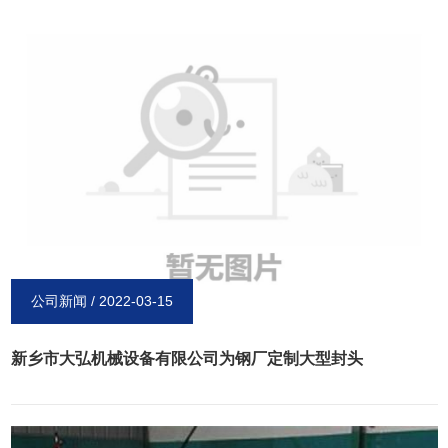
于变形能和变形阻力都很小，可以锻造形状复杂的大锻件。要得到高尺寸精度的
锻件，可在900-1000℃温度域内用热锻加工。半球封头在圧力成型时，其坯料中
间部份的材料会被拉伸，而边缘部份则被圧缩，这样要有一个平穏的变形过程，
加热坯料就会使这一过程变得平稳，采用“油圧”或“水圧”这样比较慢的加圧方式会
使其变形过程更加平稳。而“冲圧”过程大快了，除了板厚适中的小型半球封头还
有个别用冲圧工艺外，其余全部是坯料加热后采用油圧或水圧成型工艺。以其形
状区别于椭园封头与碟形平板封头。封头是容器的一个部件，根据几何形状的不
同，可分为球形、椭圆形、碟形、球冠型、锥壳和平盖等几种，其中球形 、椭圆
形、碟形、球冠型封头又统称为凸型封头。能够制造的封头材质可为碳钢、复合
板、低合金钢、不锈钢以及铜、铝、钛等有色金属，品种较多，广泛使用于压力
容器、机械制造、油罐、水罐、化工罐、锅炉、管道、五金、废塑料炼油、汽车
槽车、制冷制热设备、钢厂、搅拌车、反应釜、蒸压釜、储罐、制药、食品、冶
公司新闻 / 2022-03-15
炼有色金属、陶粒砂生产用锅。
新乡市大弘机械设备有限公司为钢厂定制大型封头