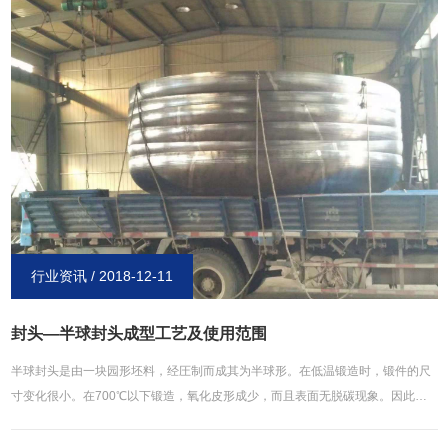
件件的化学成分、物理和力学性能、金相组织以及存在于铸件内部的孔洞、裂
纹、夹杂物等缺陷。 (3)使用质量。耐酸铸件的使用质量是指铸件能满足使用
要求的性能。如在强力、高速、腐蚀、高热等不同条件下的工作性能、被切削性
能、焊接性能、运转性能以及工作寿命等。 耐酸铸件质量是靠铸造零件设计
质量、铸造工艺设计质量、铸造工装设计及制造质量、铸造工艺过程质量以及企
业管理质量等来保证的。
行业资讯 / 2018-12-11
封头—半球封头成型工艺及使用范围
半球封头是由一块园形坯料，经圧制而成其为半球形。在低温锻造时，锻件的尺
寸变化很小。在700℃以下锻造，氧化皮形成少，而且表面无脱碳现象。因此，
只要变形能在成形能范围内，冷锻容易得到很好的尺寸精度和表面光洁度。只要
控制好温度和润滑冷却，700℃以下的温锻也可以获得很好的精度。热锻时，由