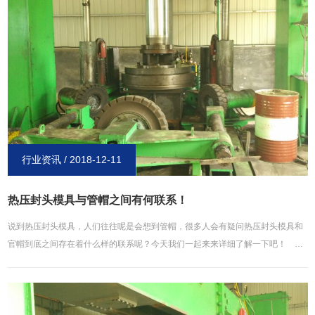
途：焊接在管端或装在管端外螺纹上以盖堵管子的管件。用来封闭管路，作用与
值模拟及试验相结合的研究方法,就大型厚壁椭圆封头的热冲压成形锻造工艺进行
管堵相同。盲板的形式相接近，只不过盲板是可以拆卸的封堵，而焊接管帽则是
研究。本文通过理论计算研究大型厚壁封头热成形理论;分析大型厚壁封头成形过
不可以拆卸的。
程关键影响因素,包括:板坯尺寸、成形力、模具形线参数、摩擦等。确定椭圆封头
锻件工艺初步设计。本文以MARC作为有限元分析软件,通过热力耦合数值模拟计
算分析大型厚壁封头成形过程中等效应力、应变、接触正应力、壁厚分布以及金
属流动变化规律等信息。结果表明,冲压成形过程中,在封头底部球面部分,壁厚整
体减薄,减薄率约在2~4%;在过渡区壁厚由减薄过渡到增厚,增厚速率受多种因素影
响,*大减薄部位出现在球面区域口部过渡区域;在封头口部位置,锻件是增厚的,存在
较严重缩口现象。本文通过数值模拟计算分析了封头成形过程中不同上下模具形
行业资讯 / 2018-12-11
线参数对封头热冲压成形过程中的壁厚、贴膜性能、*大减薄率等影响规律。根据
模拟结果分析确定了上下模具*优尺寸形状参数及其它工艺参数。在此基础上,对
热压封头模具与管帽之间有何联系！
优化的模具尺寸参数,确定封头锻件*终成形方案并进行了试验研究,并与数值模拟
说到热压封头模具，人们往往呢是会想到管帽，很多人会有疑问热压封头模具和
计算结果进行了比较分析,结果表明,与有限元数值模拟结果较吻合,为实际生产提
官帽到底之间存在着什么样的联系呢？今天我们一起来来详细了解一下吧！
供了理论依据。
热压封头模具属于压力容器中锅炉部件的一种，一般是在压力容器的两端使用，
就是在管道的末端来做封堵使用一种关键的场频，有很多形式。官帽也被称作是
封头，堵头，盖头等，它是焊接在管端或者是管端外螺纹上盖堵管子的小零件，
被用来封闭管路。 热压封头模具和管帽虽然在外表上看起来非常的相似，但