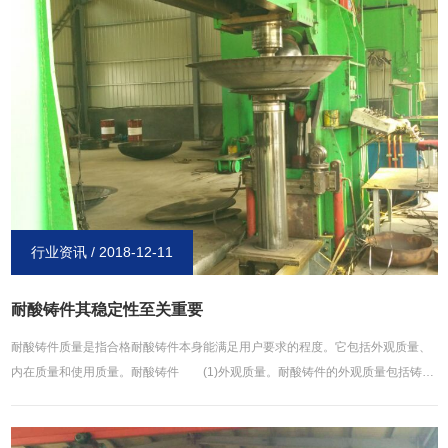
是两者之间却有着很大的差距，两者*大的区别就是在内径大小以及使用上，前面
我们也说到可管帽只是管道上的堵头，DN超过300就要使用封头来代替，但是如
果承压就需要对其进行强度校验，封头都是内径一米，都应该是制丁内径管帽对
过速部分没有什么要求。
行业资讯 / 2018-12-11
耐酸铸件其稳定性至关重要
耐酸铸件质量是指合格耐酸铸件本身能满足用户要求的程度。它包括外观质量、
内在质量和使用质量。耐酸铸件 (1)外观质量。耐酸铸件的外观质量包括铸件
的表面粗糙度、表面缺陷、尺寸公差、形位偏差和质量偏差等，是指耐酸铸件表
面状况和达到用户要求的程度。 (2)内在质量。耐酸铸件的内在质量是指一般
不能用肉眼检查出来的耐酸铸件内部状况和达到用户要求的程度。它包括耐酸铸