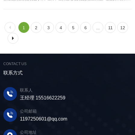
点当温度超过300-400℃(钢的蓝脆区)，达到700-800℃时，变形阻力将急剧减
小，变形能也得到很大改善。根据在不同的温度区域进行的 锻造，针对锻件质量
和锻造工艺要求的不同，可分为冷锻、温锻、热锻三个成型温度区域。原本这种
1
2
3
4
5
6
...
11
12
温度区域的划分并无严格的界限，一般地讲，在有再结晶的温度 区域的锻造叫热
锻，不加热在室温下的锻造叫冷锻。在低温锻造时，锻件的尺寸变化很小。不锈
钢封头在700℃以下锻造，氧化皮形成少，而且表面无脱碳现象。因此，只要变
形能在成形能范围内，冷锻 容易得到很好的尺寸精度和表面光洁度。只要控制好
温度和润滑冷却，700℃以下的温锻也可以获得很好的精度。热锻时，由于变形
CONTACT US
能和变形阻力都很小，可以锻 造形状复杂的大锻件。要得到高尺寸精度的锻件，
联系方式
可在900-1000℃温度域内用热锻加工。另外，要注意改善热锻的工作环境。锻模
寿命(热锻2-5千个， 温锻1-2万个，冷锻2-5万个)与其它温度域的锻造相比是较短
的，但它的自由度大，成本低。坯料在冷锻时要产生变形和加工硬化，使锻模承
联系人
受高的荷载，因此，需要使用高强度的锻模和采用防止磨损和粘结的硬质润滑膜
王经理 15516622259
处理方法。另外，为防止 坯料裂纹，需要时进行中间退火以保证需要的变形能
公司邮箱
力。为保持良好的润滑状态，不锈钢封头可对坯料进行磷化处理。在用棒料和盘
1197250601@qq.com
条进行连续加工时，目前对断面 还不能作润滑处理，正在研究使用磷化润滑方法
的可能。根据坯料的移动方式，锻造可分为自由锻、镦粗、挤压、模锻、闭式模
公司地址
锻、闭式镦锻。闭式模锻和闭式镦锻由于没有飞边，材料的利用率就高。用一道