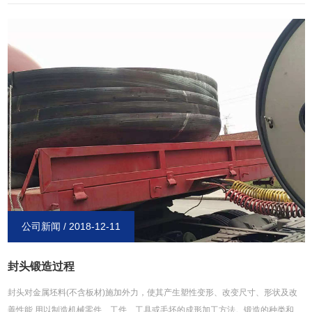
制造方式 a)小封头：整体成型； b)大、中型封头：先拼接后成型——用
的*多，标准中的要求主要针对它而言； c)特大型封头：因运输及开档等因素
要求，先分瓣成型，后组焊在一起。3、封头的拼接位置 拼接的间隔应有要
求，为大于3δ，且不小于100mm（焊接热影响区是个高应力区，并且在该区的化
学成分会有烧损。所以要避开高应力区，该区域与厚度有关。根据实践经验，应
力衰减长度为大于3δ，且不小于100mm）。但制冷设备很难达到这一要求，有其
特殊性。 碟形封头的r处避免拼接，会减薄、高应力。 拼接时焊缝方向要
求只答应是径向和环向。以后大型封头可能会取消此要求。4、拼接封头的焊接接
头系数 先拼接后成型的封头，拼接焊缝应进行100％射线或超声波检测，合
格级别随设备壳体走。*后成型的焊 缝检测级别、比例与设备壳体相同，高了浪
费。举例： 假如设备壳体是20%检测，III合格。那封头拼接焊缝和*后焊缝也
是III合格，焊接接头系数为0.85； 假如设备壳体是*检测，II合格。那封头拼
接焊缝和*后焊缝也是II合格，焊接接头系数为1。 所以封头拼接固然*检测，
公司新闻 / 2018-12-11
但合格级别不一样，随设备壳体走。 但要留意工艺制造过程： 正确的做
法是：下料（划线）-小板拼成大板-成型-无损检测。 假如未成型之前做检测
封头锻造过程
是不对的，保证不了成型之后还合格。也就是说无损检测是指的无损检测。
封头对金属坯料(不含板材)施加外力，使其产生塑性变形、改变尺寸、形状及改
善性能,用以制造机械零件、工件、工具或毛坯的成形加工方法。锻造的种类和特