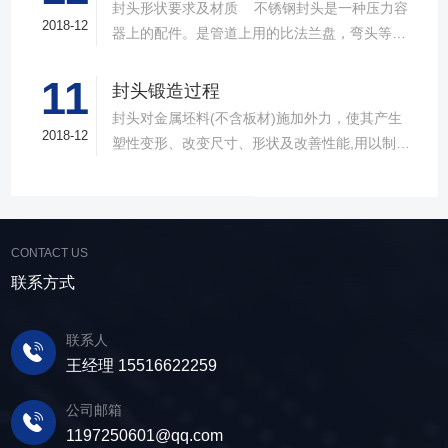
封头形状要求及材质 不锈钢封头是一种压力容
管道的产品，作用和其他的封头一样，比较大的
2018-12
器上的配件。是管道上用的比法兰盘，弯头等产
区别就是材质上的不同。目前不锈钢封头主要由
品要少得多。因为到了管路的末端了，才用封头
不锈钢、合金钢、碳钢等材料制作而成。可以适
11
的， 封头制造商的作用与盲板是有异曲同工之效
封头锻造过程
用于液体、蒸汽还有气体的介质。在形状上，不
的。全是到了头了，把管道给封起来，所不同的
封头对金属坯料(不含板材)施加外力，使其产生
锈钢封头也能分为很多类型，常见的有球形、碟
是封头焊上之后就不能拆下来了。而盲板是可以
2018-12
塑性变形、改变尺寸、形状及改善性能,用以制造
形、椭圆形、锥壳、球冠型、平盖等几种，这部
拆卸的。一般用盲板的地方是为了方便清理管道
机械零件、工件、工具或毛坯的成形加工方法。
分和其他材质的封头也是基本类似的。在产品特
中的杂质的。封头供应商的材质有碳钢的，不锈
锻造的种类和特点当温度超过300-400℃(钢的蓝
点上，不锈钢封头因为采用的不锈钢材质，因此
钢的合金钢的。在法兰行业上此类产品一般比法
脆区)，达到700-800℃时，变形阻力将急剧减
耐酸、耐碱与耐高温性能尤为突出，此外其制作
兰盘的价格低一些。 封头必须用全样板检查形
小，变形能也得到很大改善。根据在不同的温度
精良，表面更加光滑，外形也更美观，整体性能
CONTACT US
状。 封头形状公差：外凸不大于1.25%Di，内凹
区域进行的 锻造，针对锻件质量和锻造工艺要求
强度更高，是目前的主要封头产品类型。目前不
联系方式
不大于0.625%Di。 过渡段内半径不得小于图样
的不同，可分为冷锻、温锻、热锻三个成型温度
锈钢封头主要运用于各种容器设备中，诸如储
规定值。 过渡段：降低球面与筒体连接的峰值应
区域。原本这种温度区域的划分并无严格的界
罐、锅炉、反应釜还有分离设备等都能见到它的
力 直边：封头制造商避免过渡段峰值应力与筒体
联系人
限，一般地讲，在有再结晶的温度 区域的锻造叫
身影，可以说是应用非常广发的一种封头类型
组对的焊接应力叠加
王经理 15516622259
热锻，不加热在室温下的锻造叫冷锻。在低温锻
了。
造时，锻件的尺寸变化很小。不锈钢封头在
公司邮箱
700℃以下锻造，氧化皮形成少，而且表面无脱
1197250601@qq.com
碳现象。因此，只要变形能在成形能范围内，冷