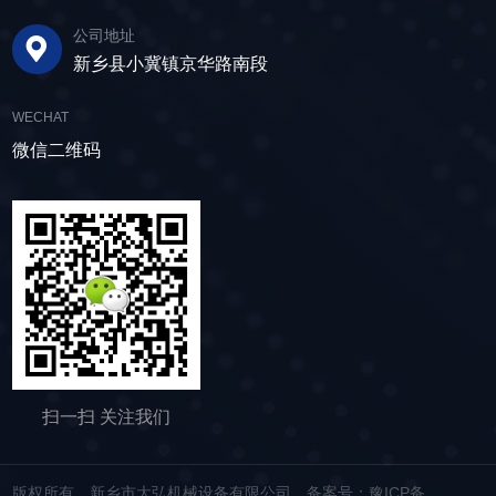
锻 容易得到很好的尺寸精度和表面光洁度。只要
公司地址
控制好温度和润滑冷却，700℃以下的温锻也可
新乡县小冀镇京华路南段
以获得很好的精度。热锻时，由于变形能和变形
阻力都很小，可以锻 造形状复杂的大锻件。要得
WECHAT
到高尺寸精度的锻件，可在900-1000℃温度域内
微信二维码
用热锻加工。另外，要注意改善热锻的工作环
境。锻模寿命(热锻2-5千个， 温锻1-2万个，冷
锻2-5万个)与其它温度域的锻造相比是较短的，
但它的自由度大，成本低。坯料在冷锻时要产生
变形和加工硬化，使锻模承受高的荷载，因此，
需要使用高强度的锻模和采用防止磨损和粘结的
硬质润滑膜处理方法。另外，为防止 坯料裂纹，
需要时进行中间退火以保证需要的变形能力。为
保持良好的润滑状态，不锈钢封头可对坯料进行
磷化处理。在用棒料和盘条进行连续加工时，目
扫一扫 关注我们
前对断面 还不能作润滑处理，正在研究使用磷化
润滑方法的可能。根据坯料的移动方式，锻造可
分为自由锻、镦粗、挤压、模锻、闭式模锻、闭
版权所有 新乡市大弘机械设备有限公司
备案号：豫ICP备